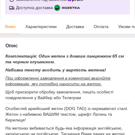
Доступна доставка
Опис
Характеристики
Доставка
Оплата
Умови п
Опис
Комплектація: Один жетон з довгим ланцюжком 65 см
та чорним глушником.
Набивка тексту входить у вартість жетона!
При оформленні замовлення в коментарі вказуйте
інформацію, яку потрібно наносити на жетон.
Щоб прискорити обробку замовлення, пишіть особисті
повідомлення у Вайбер або Телеграм
Особистий армійський жетон (DOG TAG) із нержавіючої сталі.
Жетон з набивкою ВАШИМ текстом, шрифт Латинь та
Кирилиця!
На жетонах вибивається будь-яка інформація англійською,
українською чи російською. Тиснення Вами даних на жетоні