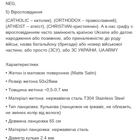
NEG,
5) Віросповідання
(CATHOLIC – католик); (ORTHODOX – православний);
(ATHEIST – атеїст), (CHRISTIAN-християнин). А в нас графу з
віросповіданням часто замінюють країною Ukraine або датою
народження або позивною, або приналежністю до роду
військ, назва батальйону (бригади) або номер військової
частини, або просто (ЗСУ), або ЗС УКРАЇНИ, UA ARMY
Характеристики:
• Жетон із матовою поверхнею (Matte Satin)
• Розмір жетона 50x28мм
• Товщина жетона ~0,5-0,7 мм
• Матеріал жетона: нержавіюча сталь T304 Stainless Steel
• Тип ланцюжка: Кулькова (ланцюжок не іржавіє, не облазить,
не змінює колір від вологи)
• Довжина ланцюжка 65 см
• Матеріал ланцюжка: нержавіюча сталь
• Діаметр кульки 2.4 мм.