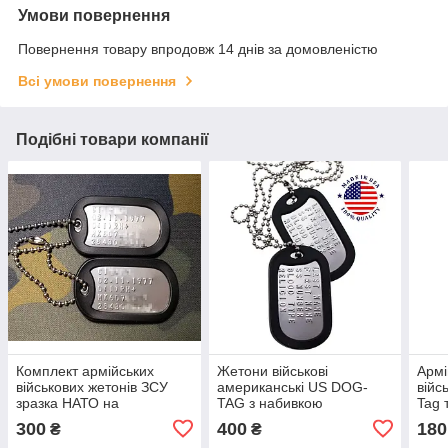
Умови повернення
Повернення товару впродовж 14 днів за домовленістю
Всі умови повернення
Подібні товари компанії
Комплект армійських
Жетони військові
Армі
військових жетонів ЗСУ
американські US DOG-
війс
зразка НАТО на
TAG з набивкою
Tag 
замовлення з вашим
(оригінальні)
65см
300
400
180
₴
₴
текстом. Нержавіюча