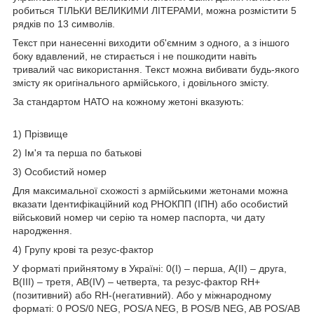
робиться ТІЛЬКИ ВЕЛИКИМИ ЛІТЕРАМИ, можна розмістити 5
рядків по 13 символів.
Текст при нанесенні виходити об'ємним з одного, а з іншого
боку вдавлений, не стирається і не пошкодити навіть
тривалий час використання. Текст можна вибивати будь-якого
змісту як оригінального армійського, і довільного змісту.
За стандартом НАТО на кожному жетоні вказують:
1) Прізвище
2) Ім'я та перша по батькові
3) Особистий номер
Для максимальної схожості з армійськими жетонами можна
вказати Ідентифікаційний код РНОКПП (ІПН) або особистий
військовий номер чи серію та номер паспорта, чи дату
народження.
4) Групу крові та резус-фактор
У форматі прийнятому в Україні: 0(I) – перша, A(II) – друга,
B(III) – третя, AB(IV) – четверта, та резус-фактор RH+
(позитивний) або RH-(негативний). Або у міжнародному
форматі: 0 POS/0 NEG, POS/A NEG, B POS/B NEG, AB POS/AB