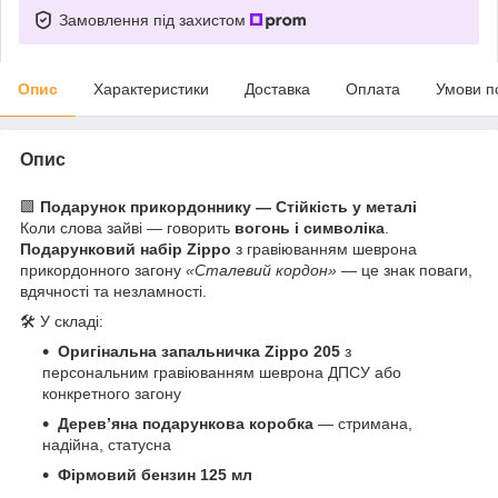
Замовлення під захистом
Опис
Характеристики
Доставка
Оплата
Умови п
Опис
🟩
Подарунок прикордоннику — Стійкість у металі
Коли слова зайві — говорить
вогонь і символіка
.
Подарунковий набір Zippo
з гравіюванням шеврона
прикордонного загону
«Сталевий кордон»
— це знак поваги,
вдячності та незламності.
🛠️ У складі:
Оригінальна запальничка Zippo 205
з
персональним гравіюванням шеврона ДПСУ або
конкретного загону
Дерев’яна подарункова коробка
— стримана,
надійна, статусна
Фірмовий бензин 125 мл