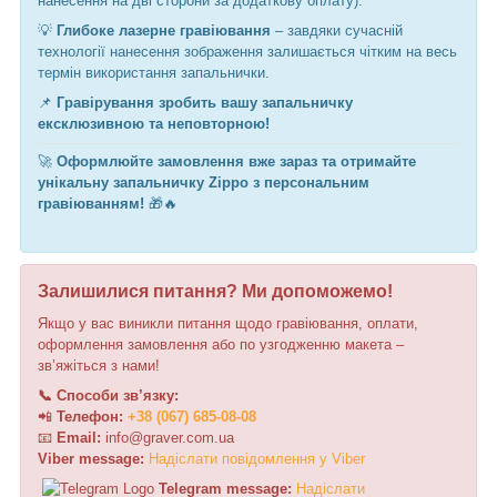
нанесення на дві сторони за додаткову оплату).
💡
Глибоке лазерне гравіювання
– завдяки сучасній
технології нанесення зображення залишається чітким на весь
термін використання запальнички.
📌
Гравірування зробить вашу запальничку
ексклюзивною та неповторною!
🚀
Оформлюйте замовлення вже зараз та отримайте
унікальну запальничку Zippo з персональним
гравіюванням!
🎁🔥
Залишилися питання? Ми допоможемо!
Якщо у вас виникли питання щодо гравіювання, оплати,
оформлення замовлення або по узгодженню макета –
зв’яжіться з нами!
📞 Способи зв’язку:
📲
Телефон:
+38 (067) 685-08-08
📧
Email:
i
n
f
o
@
graver
.
c
o
m.ua
Viber message:
Н
а
д
і
с
л
а
т
и
п
о
в
і
д
о
м
л
е
н
н
я
у
V
i
b
e
r
Telegram message:
Н
а
д
і
с
л
а
т
и