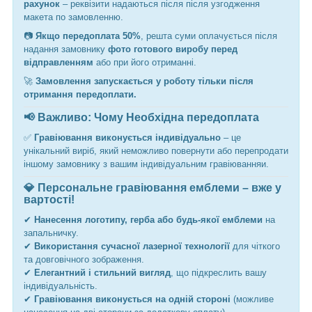
рахунок
– реквізити надаються після після узгодження
макета по замовленню.
📷
Якщо передоплата 50%
, решта суми оплачується після
надання замовнику
фото готового виробу перед
відправленням
або при його отриманні.
🚀
Замовлення запускається у роботу тільки після
отримання передоплати.
📢 Важливо: Чому Необхідна передоплата
✅
Гравіювання виконується індивідуально
– це
унікальний виріб, який неможливо повернути або перепродати
іншому замовнику з вашим індивідуальним гравіюванняи.
💎 Персональне гравіювання емблеми – вже у
вартості!
✔
Нанесення логотипу, герба або будь-якої емблеми
на
запальничку.
✔
Використання сучасної лазерної технології
для чіткого
та довговічного зображення.
✔
Елегантний і стильний вигляд
, що підкреслить вашу
індивідуальність.
✔
Гравіювання виконується на одній стороні
(можливе