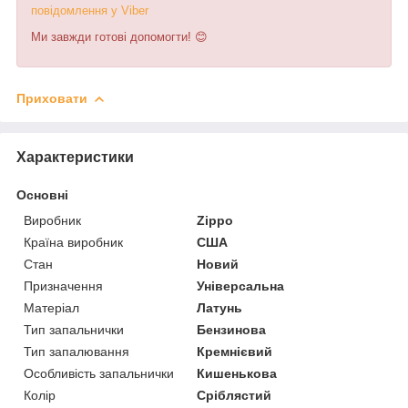
п
о
в
і
д
о
м
л
е
н
н
я
у
V
i
b
e
r
Ми завжди готові допомогти! 😊
Приховати
Характеристики
Основні
Виробник
Zippo
Країна виробник
США
Стан
Новий
Призначення
Універсальна
Матеріал
Латунь
Тип запальнички
Бензинова
Тип запалювання
Кремнієвий
Особливість запальнички
Кишенькова
Колір
Сріблястий