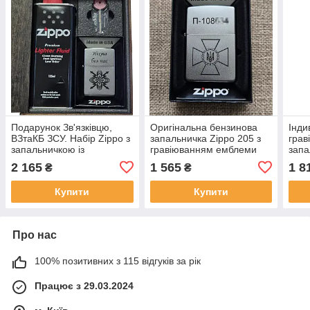
Подарунок Зв'язківцю,
Оригінальна бензинова
Інди
ВЗтаКБ ЗСУ. Набір Zippo з
запальничка Zippo 205 з
грав
запальничкою із
гравіюванням емблеми
запа
персональним
ДПСУ та номером жетона
унік
2 165
1 565
1 8
₴
₴
гравіюванням емблеми та
прикордонника
Zipp
напису "Ніхто без нас"
пер
Купити
Купити
грав
ориг
Про нас
100% позитивних з 115 відгуків за рік
Працює з 29.03.2024