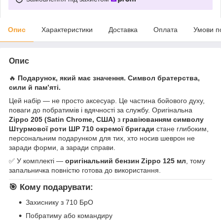
Опис
Характеристики
Доставка
Оплата
Умови п
Опис
🔥
Подарунок, який має значення. Символ братерства,
сили й пам’яті.
Цей набір — не просто аксесуар. Це частина бойового духу,
поваги до побратимів і вдячності за службу. Оригінальна
Zippo 205 (Satin Chrome, США)
з
гравіюванням символу
Штурмової роти ШР 710 окремої бригади
стане глибоким,
персональним подарунком для тих, хто носив шеврон не
заради форми, а заради справи.
✅ У комплекті —
оригінальний бензин Zippo 125 мл
, тому
запальничка повністю готова до використання.
🎯
Кому подарувати:
Захиснику з 710 БрО
Побратиму або командиру