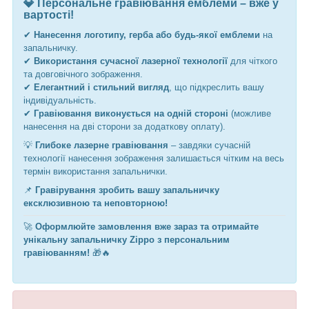
💎 Персональне гравіювання емблеми – вже у
вартості!
✔
Нанесення логотипу, герба або будь-якої емблеми
на
запальничку.
✔
Використання сучасної лазерної технології
для чіткого
та довговічного зображення.
✔
Елегантний і стильний вигляд
, що підкреслить вашу
індивідуальність.
✔
Гравіювання виконується на одній стороні
(можливе
нанесення на дві сторони за додаткову оплату).
💡
Глибоке лазерне гравіювання
– завдяки сучасній
технології нанесення зображення залишається чітким на весь
термін використання запальнички.
📌
Гравірування зробить вашу запальничку
ексклюзивною та неповторною!
🚀
Оформлюйте замовлення вже зараз та отримайте
унікальну запальничку Zippo з персональним
гравіюванням!
🎁🔥