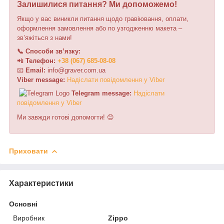
Залишилися питання? Ми допоможемо!
Якщо у вас виникли питання щодо гравіювання, оплати,
оформлення замовлення або по узгодженню макета –
зв’яжіться з нами!
📞 Способи зв’язку:
📲
Телефон:
+38 (067) 685-08-08
📧
Email:
i
n
f
o
@
graver
.
c
o
m.ua
Viber message:
Н
а
д
і
с
л
а
т
и
п
о
в
і
д
о
м
л
е
н
н
я
у
V
i
b
e
r
Telegram message:
Н
а
д
і
с
л
а
т
и
п
о
в
і
д
о
м
л
е
н
н
я
у
V
i
b
e
r
Ми завжди готові допомогти! 😊
Приховати
Характеристики
Основні
Виробник
Zippo