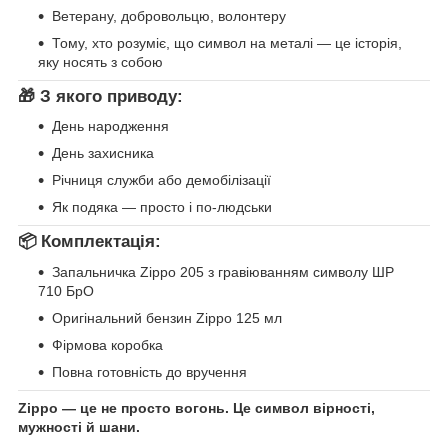
Ветерану, добровольцю, волонтеру
Тому, хто розуміє, що символ на металі — це історія,
яку носять з собою
🎁
З якого приводу:
День народження
День захисника
Річниця служби або демобілізації
Як подяка — просто і по-людськи
📦
Комплектація:
Запальничка Zippo 205 з гравіюванням символу ШР
710 БрО
Оригінальний бензин Zippo 125 мл
Фірмова коробка
Повна готовність до вручення
Zippo — це не просто вогонь. Це символ вірності,
мужності й шани.