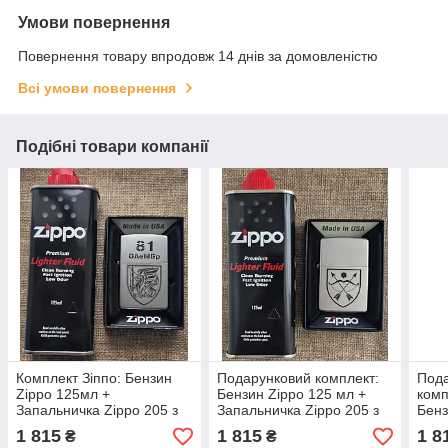
Умови повернення
Повернення товару впродовж 14 днів за домовленістю
Всі умови повернення
Подібні товари компанії
Комплект Зіппо: Бензин
Подарунковий комплект:
Под
Zippo 125мл +
Бензин Zippo 125 мл +
комп
Запальничка Zippo 205 з
Запальничка Zippo 205 з
Бенз
гравіюванням на
гравіюванням емблеми
Запа
1 815
1 815
1 8
₴
₴
подарунок для 81-ї
шеврона 23 ОМБр ЗСУ
грав