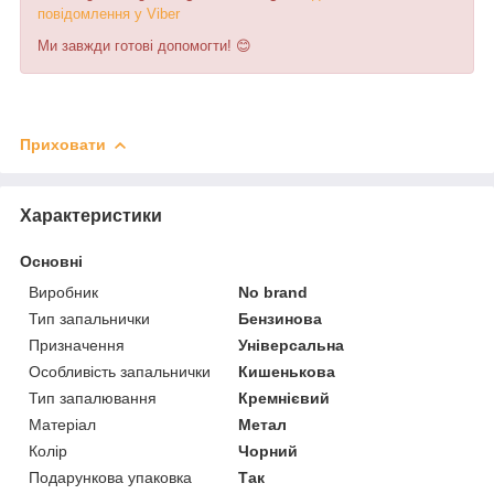
п
о
в
і
д
о
м
л
е
н
н
я
у
V
i
b
e
r
Ми завжди готові допомогти! 😊
Приховати
Характеристики
Основні
Виробник
No brand
Тип запальнички
Бензинова
Призначення
Універсальна
Особливість запальнички
Кишенькова
Тип запалювання
Кремнієвий
Матеріал
Метал
Колір
Чорний
Подарункова упаковка
Так