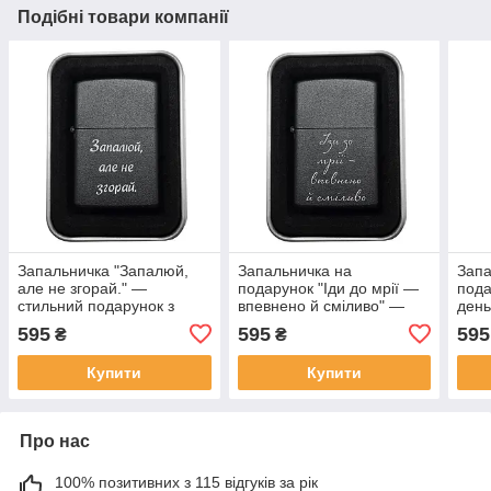
Подібні товари компанії
Запальничка "Запалюй,
Запальничка на
Запа
але не згорай." —
подарунок "Іди до мрії —
пода
стильний подарунок з
впевнено й сміливо" —
день
лазерним гравіюванням
Для тих, хто не боїться
сьог
595
595
595
₴
₴
для тих, хто живе на повну
йти до своєї мети
не б
тру
Купити
Купити
Про нас
100% позитивних з 115 відгуків за рік