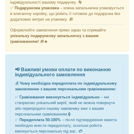
індивідуальності вашому подарунку. 🔄
✅
Подарункова упаковка
– кожна запальничка упаковується
в елегантну коробку, що робить її готовою до подарунка без
додаткових витрат на упаковку. 🎁
Оформлюйте замовлення прямо зараз та отримайте
унікальну подарункову запальничку з вашим
гравіюванням!
🎁🔥
📢
Важливі умови оплати по виконанню
індивідуального замовлення
💰
Чому необхідна передоплата по індивідуальному
замовленню з вашим персональним гравіюванням:
✅
Гравіювання виконується індивідуально
– ми
створюємо унікальний виріб, який не можна повернути
або перепродати
іншому замовнику вже з вашим
персональним гравіювання
м
.🔒
✅
Передоплата 50-100%
– після підтвердження макета
необхідно внести передоплату, оскільки робота
виконується персонально під вас. 💳