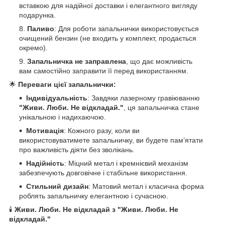
вставкою для надійної доставки і елегантного вигляду
подарунка.
Паливо
: Для роботи запальнички використовується
очищений бензин (не входить у комплект, продається
окремо).
Запальничка не заправлена
, що дає можливість
вам самостійно заправити її перед використанням.
🌟
Переваги цієї запальнички:
Індивідуальність
: Завдяки лазерному гравіюванню
"Живи. Люби. Не відкладай."
, ця запальничка стане
унікальною і надихаючою.
Мотивація
: Кожного разу, коли ви
використовуватимете запальничку, ви будете пам’ятати
про важливість діяти без зволікань.
Надійність
: Міцний метал і кремнієвий механізм
забезпечують довговічне і стабільне використання.
Стильний дизайн
: Матовий метал і класична форма
роблять запальничку елегантною і сучасною.
🕯️
Живи. Люби. Не відкладай з "Живи. Люби. Не
відкладай."