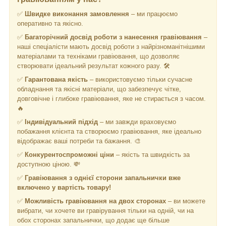
✅
Швидке виконання замовлення
– ми працюємо
оперативно та якісно.
✅
Багаторічний досвід роботи з нанесення гравіювання
–
наші спеціалісти мають досвід роботи з найрізноманітнішими
матеріалами та техніками гравіювання, що дозволяє
створювати ідеальний результат кожного разу. 🛠️
✅
Гарантована якість
– використовуємо тільки сучасне
обладнання та якісні матеріали, що забезпечує чітке,
довговічне і глибоке гравіювання, яке не стирається з часом.
🔥
✅
Індивідуальний підхід
– ми завжди враховуємо
побажання клієнта та створюємо гравіювання, яке ідеально
відображає ваші потреби та бажання. 🎨
✅
Конкурентоспроможні ціни
– якість та швидкість за
доступною ціною. 💸
✅
Гравіювання з однієї сторони запальнички
вже
включено у вартість товару!
✅
Можливість гравіювання на двох сторонах
– ви можете
вибрати, чи хочете ви гравірування тільки на одній, чи на
обох сторонах запальнички, що додає ще більше