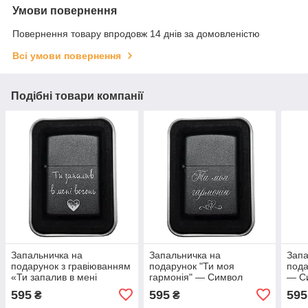
Умови повернення
Повернення товару впродовж 14 днів за домовленістю
Всі умови повернення
Подібні товари компанії
Запальничка на
Запальничка на
Запа
подарунок з гравіюванням
подарунок "Ти моя
пода
«Ти запалив в мені
гармонія" — Символ
— Си
вогонь» — символ
спокою та єдності
підт
595
595
595
₴
₴
пристрасті та тепла