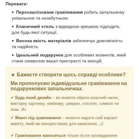
Переваги:
Персоналізоване гравіювання
робить запальничку
унікальною та незабутньою.
Класичний стиль
з відкидною кришкою підходить
для будь-якої ситуації.
Висока якість матеріалів
забезпечує довговічність
та надійність.
Ідеальний подарунок
для особливих моментів, який
стане символом вашої пристрасті та емоцій.
🔹 Бажаєте створити щось справді особливе?
Ми пропонуємо
індивідуальне гравіювання
на
подарункових запальничках.
✔
Будь-який дизайн
– ви можете обрати власний напис,
векторну картинку, емблему, шеврон, логотип, символ чи
знак. ✍️
✔
Макет під гравіювання
– можете надати свій варіант
макету, який ми використаємо для нанесення. 📐
✔
Гравіювання наноситься
тільки після затвердження