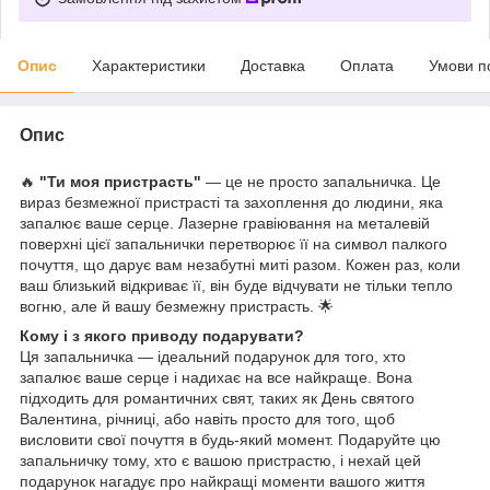
Опис
Характеристики
Доставка
Оплата
Умови п
Опис
🔥
"Ти моя пристрасть"
— це не просто запальничка. Це
вираз безмежної пристрасті та захоплення до людини, яка
запалює ваше серце. Лазерне гравіювання на металевій
поверхні цієї запальнички перетворює її на символ палкого
почуття, що дарує вам незабутні миті разом. Кожен раз, коли
ваш близький відкриває її, він буде відчувати не тільки тепло
вогню, але й вашу безмежну пристрасть. 🌟
Кому і з якого приводу подарувати?
Ця запальничка — ідеальний подарунок для того, хто
запалює ваше серце і надихає на все найкраще. Вона
підходить для романтичних свят, таких як День святого
Валентина, річниці, або навіть просто для того, щоб
висловити свої почуття в будь-який момент. Подаруйте цю
запальничку тому, хто є вашою пристрастю, і нехай цей
подарунок нагадує про найкращі моменти вашого життя