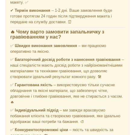
макету. ✅
✔
Термін виконання
– 1-2 дні. Ваше замовлення буде
готове протягом 24 годин після підтвердження макета і
передане на службу доставки. ⏰
🔥
Чому варто замовити запальничку з
гравіюванням у нас?
✅
Швидке виконання замовлення
– ми працюємо
оперативно та якісно.
✅
Багаторічний досвід роботи з нанесення гравіювання
–
наші спеціалісти мають досвід роботи з найрізноманітнішими
матеріалами та техніками гравіювання, що дозволяє
створювати ідеальний результат кожного разу. 🛠️
✅
Гарантована якість
– використовуємо тільки сучасне
обладнання та якісні матеріали, що забезпечує чітке,
довговічне і глибоке гравіювання, яке не стирається з часом.
🔥
✅
Індивідуальний підхід
– ми завжди враховуємо
побажання клієнта та створюємо гравіювання, яке ідеально
відображає ваші потреби та бажання. 🎨
✅
Конкурентоспроможні ціни
– якість та швидкість за