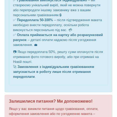
✅
Гравіювання виконується індивідуально
– ми
створюємо унікальний виріб, який не можна повернути
або перепродати
іншому замовнику вже з вашим
персональним гравіювання
м
.🔒
✅
Передоплата 50-100%
– після підтвердження макета
необхідно внести передоплату, оскільки робота
виконується персонально під вас. 💳
✅
Оплата приймається на картку або розрахунковий
рахунок
– деталі оплати надаємо після узгодження
замовлення. 💼
📷 Якщо передоплата 50%, решту суми оплачуєте після
отримання фото готового виробу, або при отримані на
Новій пошті.
🚀
Замовлення з індивідуальним гравіюванням
запускається в роботу лише після отримання
передоплати
.
Залишилися питання? Ми допоможемо!
Якщо у вас виникли питання щодо гравіювання, оплати,
оформлення замовлення або по узгодженню макета –