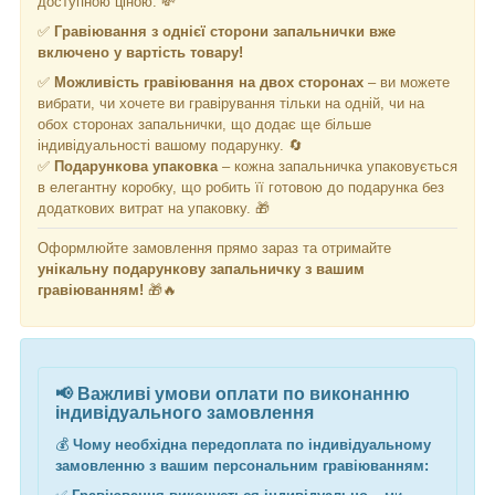
доступною ціною. 💸
✅
Гравіювання з однієї сторони запальнички
вже
включено у вартість товару!
✅
Можливість гравіювання на двох сторонах
– ви можете
вибрати, чи хочете ви гравірування тільки на одній, чи на
обох сторонах запальнички, що додає ще більше
індивідуальності вашому подарунку. 🔄
✅
Подарункова упаковка
– кожна запальничка упаковується
в елегантну коробку, що робить її готовою до подарунка без
додаткових витрат на упаковку. 🎁
Оформлюйте замовлення прямо зараз та отримайте
унікальну подарункову запальничку з вашим
гравіюванням!
🎁🔥
📢
Важливі умови оплати по виконанню
індивідуального замовлення
💰
Чому необхідна передоплата по індивідуальному
замовленню з вашим персональним гравіюванням: