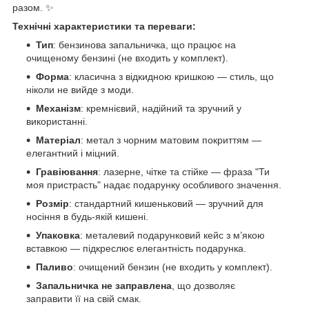
разом. ✨
Технічні характеристики та переваги:
Тип
: бензинова запальничка, що працює на
очищеному бензині (не входить у комплект).
Форма
: класична з відкидною кришкою — стиль, що
ніколи не вийде з моди.
Механізм
: кремнієвий, надійний та зручний у
використанні.
Матеріал
: метал з чорним матовим покриттям —
елегантний і міцний.
Гравіювання
: лазерне, чітке та стійке — фраза "Ти
моя пристрасть" надає подарунку особливого значення.
Розмір
: стандартний кишеньковий — зручний для
носіння в будь-якій кишені.
Упаковка
: металевий подарунковий кейс з м’якою
вставкою — підкреслює елегантність подарунка.
Паливо
: очищений бензин (не входить у комплект).
Запальничка не заправлена
, що дозволяє
заправити її на свій смак.