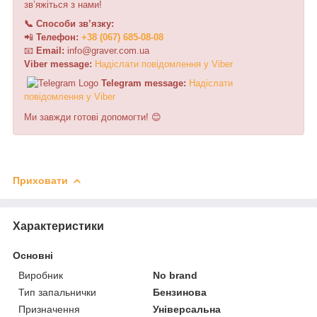
зв’яжіться з нами!
📞 Способи зв’язку:
📲
Телефон:
+38 (067) 685-08-08
📧
Email:
i
n
f
o
@
graver
.
c
o
m.ua
Viber message:
Н
а
д
і
с
л
а
т
и
п
о
в
і
д
о
м
л
е
н
н
я
у
V
i
b
e
r
Telegram message:
Н
а
д
і
с
л
а
т
и
п
о
в
і
д
о
м
л
е
н
н
я
у
V
i
b
e
r
Ми завжди готові допомогти! 😊
Приховати
Характеристики
Основні
Виробник
No brand
Тип запальнички
Бензинова
Призначення
Універсальна