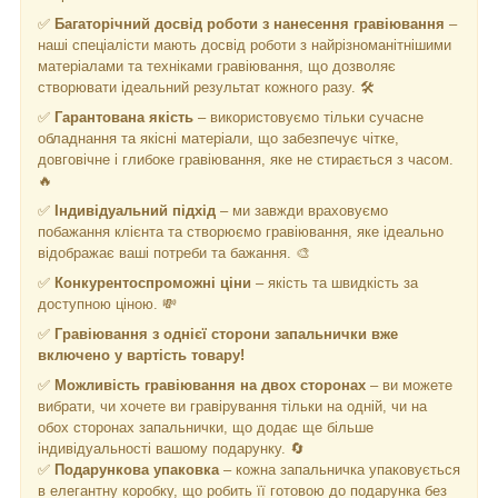
✅
Багаторічний досвід роботи з нанесення гравіювання
–
наші спеціалісти мають досвід роботи з найрізноманітнішими
матеріалами та техніками гравіювання, що дозволяє
створювати ідеальний результат кожного разу. 🛠️
✅
Гарантована якість
– використовуємо тільки сучасне
обладнання та якісні матеріали, що забезпечує чітке,
довговічне і глибоке гравіювання, яке не стирається з часом.
🔥
✅
Індивідуальний підхід
– ми завжди враховуємо
побажання клієнта та створюємо гравіювання, яке ідеально
відображає ваші потреби та бажання. 🎨
✅
Конкурентоспроможні ціни
– якість та швидкість за
доступною ціною. 💸
✅
Гравіювання з однієї сторони запальнички
вже
включено у вартість товару!
✅
Можливість гравіювання на двох сторонах
– ви можете
вибрати, чи хочете ви гравірування тільки на одній, чи на
обох сторонах запальнички, що додає ще більше
індивідуальності вашому подарунку. 🔄
✅
Подарункова упаковка
– кожна запальничка упаковується
в елегантну коробку, що робить її готовою до подарунка без