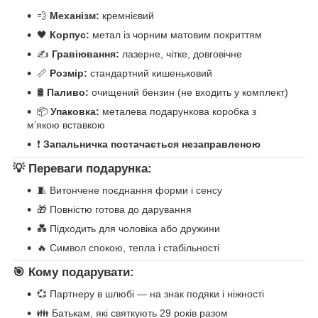
💨
Механізм:
кремнієвий
🖤
Корпус:
метал із чорним матовим покриттям
✍️
Гравіювання:
лазерне, чітке, довговічне
📏
Розмір:
стандартний кишеньковий
🛢
Паливо:
очищений бензин (не входить у комплект)
📦
Упаковка:
металева подарункова коробка з
м’якою вставкою
❗
Запальничка постачається незаправленою
💡
Переваги подарунка:
🧵 Витончене поєднання форми і сенсу
🎁 Повністю готова до дарування
💑 Підходить для чоловіка або дружини
🔥 Символ спокою, тепла і стабільності
🎯
Кому подарувати:
💞 Партнеру в шлюбі — на знак подяки і ніжності
👪 Батькам, які святкують 29 років разом