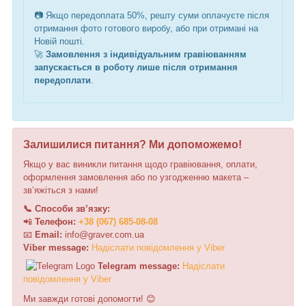
📷 Якщо передоплата 50%, решту суми оплачуєте після
отримання фото готового виробу, або при отримані на
Новій пошті.
🚀
Замовлення з індивідуальним гравіюванням
запускається в роботу лише після отримання
передоплати
.
Залишилися питання? Ми допоможемо!
Якщо у вас виникли питання щодо гравіювання, оплати,
оформлення замовлення або по узгодженню макета –
зв’яжіться з нами!
📞 Способи зв’язку:
📲
Телефон:
+38 (067) 685-08-08
📧
Email:
i
n
f
o
@
graver
.
c
o
m.ua
Viber message:
Н
а
д
і
с
л
а
т
и
п
о
в
і
д
о
м
л
е
н
н
я
у
V
i
b
e
r
Telegram message:
Н
а
д
і
с
л
а
т
и
п
о
в
і
д
о
м
л
е
н
н
я
у
V
i
b
e
r
Ми завжди готові допомогти! 😊