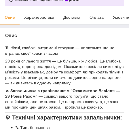
Опис
Характеристики
Доставка
Оплата
Умови п
Опис
🧵 Ніжні, глибокі, витримані стосунки — як оксамит, що не
втрачає своєї краси з часом
29 років спільного життя — це більше, ніж любов. Це глибока
ніжність, перевірена досвідом. Оксамитове весілля символізує
м’якість у взаєминах, довіру та комфорт, які приходять тільки з
роками. Це річниця, коли ви вже не дивитесь одне на одного
— ви дивитесь в одному напрямку.
🔥
Запальничка з гравіюванням "Оксамитове Весілля —
29 Років Разом"
— символ вашого полум’я, що стало
спокійнішим, але не згасло. Це не просто аксесуар, це знак:
ми пройшли цей шлях разом, і зробили це красиво.
⚙️
Технічні характеристики запальнички:
🔧
Тип:
бензинова