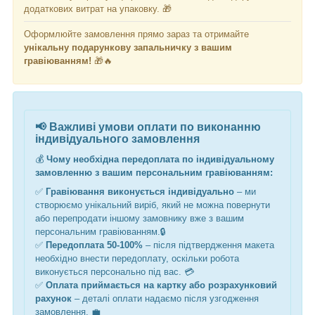
додаткових витрат на упаковку. 🎁
Оформлюйте замовлення прямо зараз та отримайте
унікальну подарункову запальничку з вашим
гравіюванням!
🎁🔥
📢
Важливі умови оплати по виконанню
індивідуального замовлення
💰
Чому необхідна передоплата по індивідуальному
замовленню з вашим персональним гравіюванням:
✅
Гравіювання виконується індивідуально
– ми
створюємо унікальний виріб, який не можна повернути
або перепродати
іншому замовнику вже з вашим
персональним гравіювання
м
.🔒
✅
Передоплата 50-100%
– після підтвердження макета
необхідно внести передоплату, оскільки робота
виконується персонально під вас. 💳
✅
Оплата приймається на картку або розрахунковий
рахунок
– деталі оплати надаємо після узгодження
замовлення. 💼