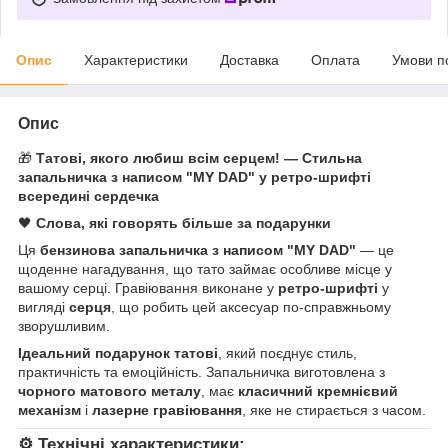
Опис
Характеристики
Доставка
Оплата
Умови п
Опис
🎁
Татові, якого любиш всім серцем! — Стильна
запальничка з написом "MY DAD" у ретро-шрифті
всередині сердечка
🖤
Слова, які говорять більше за подарунки
Ця
бензинова запальничка з написом "MY DAD"
— це
щоденне нагадування, що тато займає особливе місце у
вашому серці. Гравіювання виконане у
ретро-шрифті
у
вигляді
серця
, що робить цей аксесуар по-справжньому
зворушливим.
Ідеальний подарунок татові
, який поєднує стиль,
практичність та емоційність. Запальничка виготовлена з
чорного матового металу
, має
класичний кремнієвий
механізм
і
лазерне гравіювання
, яке не стирається з часом.
⚙️
Технічні характеристики: