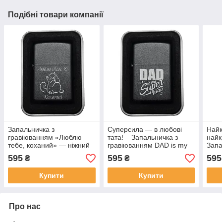
Подібні товари компанії
Запальничка з
Суперсила — в любові
Найк
гравіюванням «Люблю
тата! – Запальничка з
найк
тебе, коханий» — ніжний
гравіюванням DAD is my
Запа
аксесуар з почуттями 💞
Superhero, що зігріває не
My D
595
595
595
₴
₴
тільки руки, а й душу
пере
зайв
Купити
Купити
Про нас