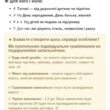
🎯
Для кого і коли:
👨
Татові — від дорослої дитини чи підлітка
🎉 На
День народження, День батька, ювілей
👨‍👧‍👦 Від
дітей як подяка за підтримку
👔 Для
тат, які цінують стиль, символізм і увагу
🔹 Бажаєте створити щось справді особливе?
Ми пропонуємо
індивідуальне гравіювання
на
подарункових запальничках.
✔
Будь-який дизайн
– ви можете обрати власний напис,
векторну картинку, емблему, шеврон, логотип, символ чи
знак. ✍️
✔
Макет під гравіювання
– можете надати свій варіант
макету, який ми використаємо для нанесення. 📐
✔
Гравіювання наноситься
тільки після затвердження
макету. ✅
✔
Термін виконання
– 1-2 дні. Ваше замовлення буде
готове протягом 24 годин після підтвердження макета і
передане на службу доставки. ⏰