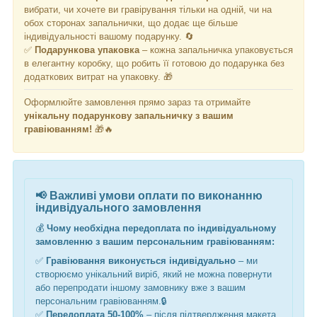
вибрати, чи хочете ви гравірування тільки на одній, чи на
обох сторонах запальнички, що додає ще більше
індивідуальності вашому подарунку. 🔄
✅
Подарункова упаковка
– кожна запальничка упаковується
в елегантну коробку, що робить її готовою до подарунка без
додаткових витрат на упаковку. 🎁
Оформлюйте замовлення прямо зараз та отримайте
унікальну подарункову запальничку з вашим
гравіюванням!
🎁🔥
📢
Важливі умови оплати по виконанню
індивідуального замовлення
💰
Чому необхідна передоплата по індивідуальному
замовленню з вашим персональним гравіюванням:
✅
Гравіювання виконується індивідуально
– ми
створюємо унікальний виріб, який не можна повернути
або перепродати
іншому замовнику вже з вашим
персональним гравіювання
м
.🔒
✅
Передоплата 50-100%
– після підтвердження макета