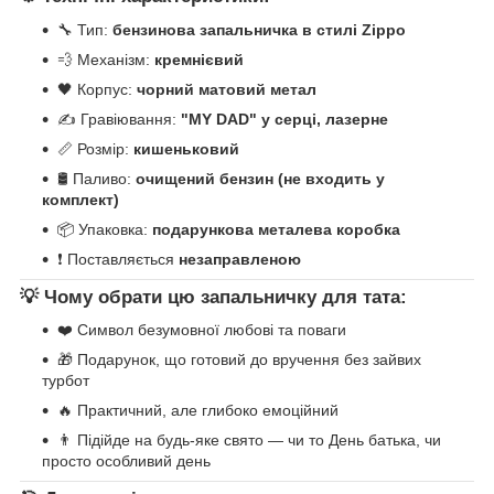
🔧 Тип:
бензинова запальничка в стилі Zippo
💨 Механізм:
кремнієвий
🖤 Корпус:
чорний матовий метал
✍️ Гравіювання:
"MY DAD" у серці, лазерне
📏 Розмір:
кишеньковий
🛢 Паливо:
очищений бензин (не входить у
комплект)
📦 Упаковка:
подарункова металева коробка
❗ Поставляється
незаправленою
💡
Чому обрати цю запальничку для тата:
❤️ Символ безумовної любові та поваги
🎁 Подарунок, що готовий до вручення без зайвих
турбот
🔥 Практичний, але глибоко емоційний
👨 Підійде на будь-яке свято — чи то День батька, чи
просто особливий день