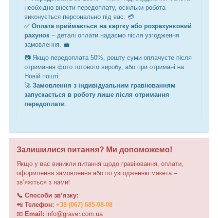
необхідно внести передоплату, оскільки робота
виконується персонально під вас. 💳
✅
Оплата приймається на картку або розрахунковий
рахунок
– деталі оплати надаємо після узгодження
замовлення. 💼
📷 Якщо передоплата 50%, решту суми оплачуєте після
отримання фото готового виробу, або при отримані на
Новій пошті.
🚀
Замовлення з індивідуальним гравіюванням
запускається в роботу лише після отримання
передоплати
.
Залишилися питання? Ми допоможемо!
Якщо у вас виникли питання щодо гравіювання, оплати,
оформлення замовлення або по узгодженню макета –
зв’яжіться з нами!
📞 Способи зв’язку:
📲
Телефон:
+38 (067) 685-08-08
📧
Email:
i
n
f
o
@
graver
.
c
o
m.ua