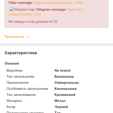
Viber message:
Н
а
д
і
с
л
а
т
и
п
о
в
і
д
о
м
л
е
н
н
я
у
V
i
b
e
r
Telegram message:
Н
а
д
і
с
л
а
т
и
п
о
в
і
д
о
м
л
е
н
н
я
у
V
i
b
e
r
Ми завжди готові допомогти! 😊
Приховати
Характеристики
Основні
Виробник
No brand
Тип запальнички
Бензинова
Призначення
Універсальна
Особливість запальнички
Кишенькова
Тип запалювання
Кремнієвий
Матеріал
Метал
Колір
Чорний
Подарункова упаковка
Так