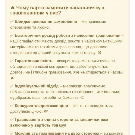
🔥
Чому варто замовити запальничку з
гравіюванням у нас?
✅
Швидке виконання замовлення
– ми працюємо
оперативно та якісно.
✅
Багаторічний досвід роботи з нанесення гравіювання
–
наші спеціалісти мають досвід роботи з найрізноманітнішими
матеріалами та техніками гравіювання, що дозволяє
створювати ідеальний результат кожного разу. 🛠️
✅
Гарантована якість
– використовуємо тільки сучасне
обладнання та якісні матеріали, що забезпечує чітке,
довговічне і глибоке гравіювання, яке не стирається з часом.
🔥
✅
Індивідуальний підхід
– ми завжди враховуємо
побажання клієнта та створюємо гравіювання, яке ідеально
відображає ваші потреби та бажання. 🎨
✅
Конкурентоспроможні ціни
– якість та швидкість за
доступною ціною. 💸
✅
Гравіювання з однієї сторони запальнички
вже
включено у вартість товару!
✅
Можливість гравіювання на двох сторонах
– ви можете