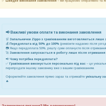
✅
Швидке виконання замовлення
– ми працюємо оперативно та як
📢
Важливі умови оплати та виконання замовлення
🛒
Запальнички Zippo
з гравіюванням виготовляються лише 
💰
Передоплата від 50% до 100%
(реквізити надаємо після узго
📷 Якщо передоплата 50%, решту суми оплачуєте після отримання
🚀
Замовлення запускається в роботу лише після отримання
📢
Чому потрібна передоплата?
✅
Гравіювання виконується персонально під вас
– це унікаль
перепродати
іншому замовнику вже з вашим
гравіювання
м
.
Оформлюйте замовлення прямо зараз та отримайте
унікальну з
🔥
Залишилися питання? Ми допоможемо!