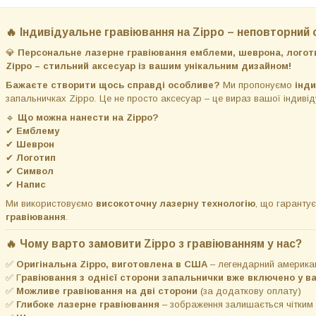
🔥 Індивідуальне гравіювання на Zippo – неповторний 
💎
Персональне лазерне гравіювання емблеми, шеврона, логоти
Zippo – стильний аксесуар із вашим унікальним дизайном!
Бажаєте створити щось справді особливе?
Ми пропонуємо
інд
запальничках Zippo. Це не просто аксесуар – це вираз вашої індивід
🔹
Що можна нанести на Zippo?
✔
Емблему
✔
Шеврон
✔
Логотип
✔
Символ
✔
Напис
Ми використовуємо
високоточну лазерну технологію
, що гаранту
гравіювання
.
🔥
Чому варто замовити Zippo з гравіюванням у нас?
✅
Оригінальна Zippo, виготовлена в США
– легендарний американ
✅
Г
равіювання з однієї сторони запальнички
вже
включено у ва
✅
Можливе гравіювання на дві сторони
(за додаткову оплату)
✅
Глибоке лазерне гравіювання
– зображення залишається чітким