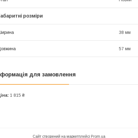
Габаритні розміри
Ширина
38 мм
Довжина
57 мм
нформація для замовлення
іна:
1 815 ₴
Сайт створений на маркетплейсі
Prom.ua