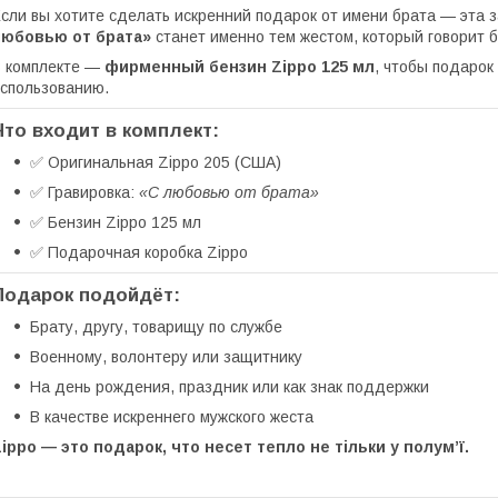
сли вы хотите сделать искренний подарок от имени брата — эта 
любовью от брата»
станет именно тем жестом, который говорит б
 комплекте —
фирменный бензин Zippo 125 мл
, чтобы подарок
спользованию.
Что входит в комплект:
✅ Оригинальная Zippo 205 (США)
✅ Гравировка:
«С любовью от брата»
✅ Бензин Zippo 125 мл
✅ Подарочная коробка Zippo
Подарок подойдёт:
Брату, другу, товарищу по службе
Военному, волонтеру или защитнику
На день рождения, праздник или как знак поддержки
В качестве искреннего мужского жеста
ippo — это подарок, что несет тепло не тільки у полум’ї.