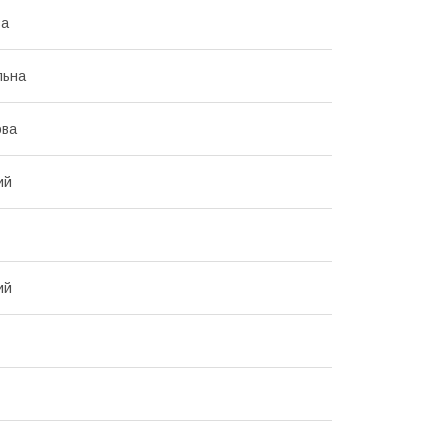
ва
льна
ова
ий
ий