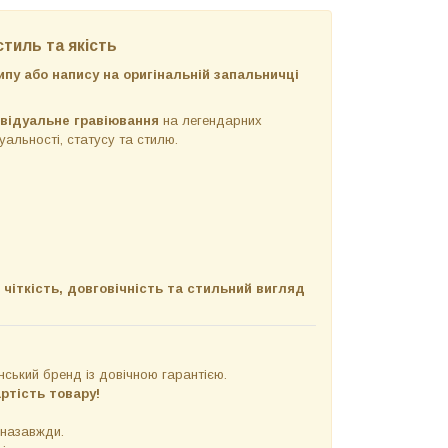
стиль та якість
пу або напису на оригінальній запальничці
ивідуальне гравіювання
на легендарних
уальності, статусу та стилю.
є
чіткість, довговічність та стильний вигляд
ський бренд із довічною гарантією.
ртість товару!
 назавжди.