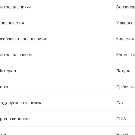
ип запальнички
Бензино
ризначення
Універса
собливість запальнички
Кишеньк
ип запалювання
Кремнієв
атеріал
Латунь
олір
Срібляст
одарункова упаковка
Так
раїна виробник
США
Стан
Новий