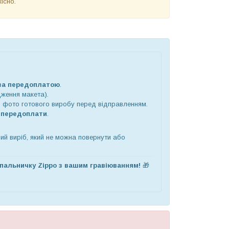
існо.
за передоплатою
.
дження макета).
 фото готового виробу перед відправленням.
 передоплати
.
ний виріб, який не можна повернути або
апальничку Zippo з вашим гравіюванням!
🎁