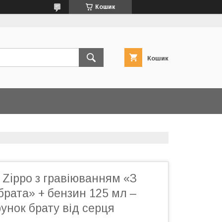
Кошик
Кошик
Zippo з гравіюванням «З
брата» + бензин 125 мл –
унок брату від серця