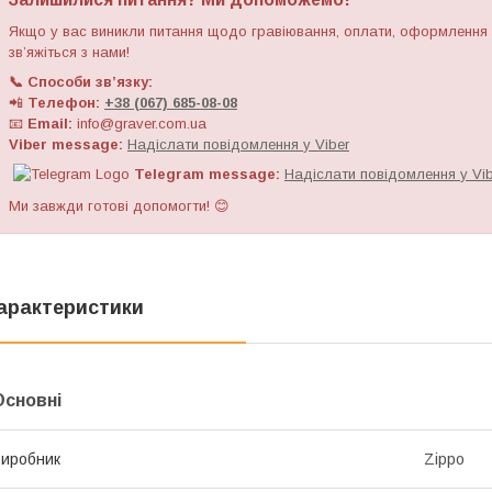
Якщо у вас виникли питання щодо гравіювання, оплати, оформлення
зв’яжіться з нами!
📞 Способи зв’язку:
📲
Телефон:
+38 (067) 685-08-08
📧
Email:
i
n
f
o
@
graver
.
c
o
m.ua
Viber message:
Н
а
д
і
с
л
а
т
и
п
о
в
і
д
о
м
л
е
н
н
я
у
V
i
b
e
r
Telegram message:
Н
а
д
і
с
л
а
т
и
п
о
в
і
д
о
м
л
е
н
н
я
у
V
i
Ми завжди готові допомогти! 😊
арактеристики
Основні
иробник
Zippo