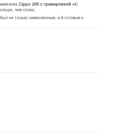
зажигалка
Zippo 205 с гравировкой «С
ольше, чем слова.
 был не только символичным, а й готовым к